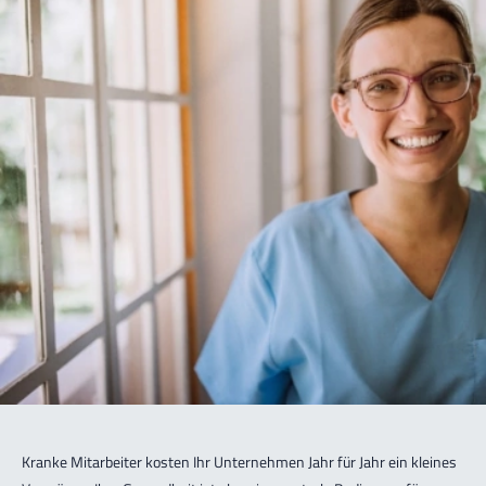
innere
So
Erkrankungen
4%
Herz-Kreislauf
4%
Erkrankungen
8%
Krebs-
9%
erkrankungen
14%
Unfälle
Kranke Mitarbeiter kosten Ihr Unternehmen Jahr für Jahr ein kleines